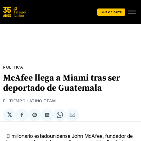
Suscríbete
POLÍTICA
McAfee llega a Miami tras ser
deportado de Guatemala
EL TIEMPO LATINO TEAM
𝕏
Compartir
Share
Compartir
Share
Compartir
en
on
en
on
via
Facebook
Pinterest
LinkedIn
WhatsApp
Email
El millonario estadounidense John McAfee, fundador de