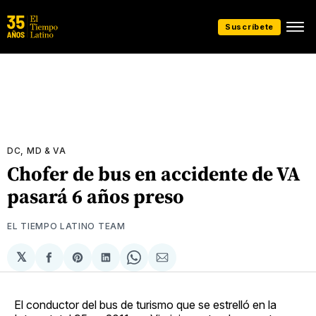
Suscríbete
DC, MD & VA
Chofer de bus en accidente de VA
pasará 6 años preso
EL TIEMPO LATINO TEAM
𝕏
Compartir
Share
Compartir
Share
Compartir
en
on
en
on
via
Facebook
Pinterest
LinkedIn
WhatsApp
Email
El conductor del bus de turismo que se estrelló en la