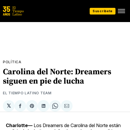
Suscríbete
POLÍTICA
Carolina del Norte: Dreamers
siguen en pie de lucha
EL TIEMPO LATINO TEAM
𝕏
Compartir
Share
Compartir
Share
Compartir
en
on
en
on
via
Facebook
Pinterest
LinkedIn
WhatsApp
Email
Charlotte—
Los Dreamers de Carolina del Norte están