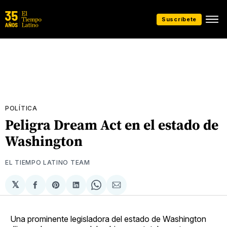
Suscríbete
POLÍTICA
Peligra Dream Act en el estado de
Washington
EL TIEMPO LATINO TEAM
𝕏
Compartir
Share
Compartir
Share
Compartir
en
on
en
on
via
Facebook
Pinterest
LinkedIn
WhatsApp
Email
Una prominente legisladora del estado de Washington