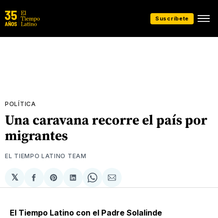
Suscríbete
POLÍTICA
Una caravana recorre el país por
migrantes
EL TIEMPO LATINO TEAM
𝕏
Compartir
Share
Compartir
Share
Compartir
en
on
en
on
via
Facebook
Pinterest
LinkedIn
WhatsApp
Email
El Tiempo Latino con el Padre Solalinde