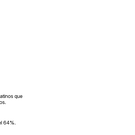
latinos que
os.
 el 64%.