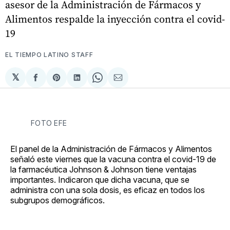
asesor de la Administración de Fármacos y
Alimentos respalde la inyección contra el covid-
19
EL TIEMPO LATINO STAFF
𝕏
Compartir
Share
Compartir
Share
Compartir
en
on
en
on
via
Facebook
Pinterest
LinkedIn
WhatsApp
Email
FOTO EFE
El panel de la Administración de Fármacos y Alimentos
señaló este viernes que la vacuna contra el covid-19 de
la farmacéutica Johnson & Johnson tiene ventajas
importantes. Indicaron que dicha vacuna, que se
administra con una sola dosis, es eficaz en todos los
subgrupos demográficos.