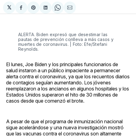
𝕏
Compartir
Share
Compartir
Share
Compartir
en
on
en
on
via
Facebook
Pinterest
LinkedIn
WhatsApp
Email
ALERTA. Biden expresó que desestimar las
pautas de prevención conlleva a más casos y
muertes de coronavirus. | Foto: Efe/Stefani
Reynolds.
El lunes, Joe Biden y los principales funcionarios de
salud instaron a un público impaciente a permanecer
alerta contra el coronavirus, ya que los recuentos diarios
de contagios seguían aumentando. Los jóvenes
reemplazaron a los ancianos en algunos hospitales y los
Estados Unidos superaron el hito de 30 millones de
casos desde que comenzó el brote.
A pesar de que el programa de inmunización nacional
sigue acelerándose y una nueva investigación mostró
que las vacunas contra el coronavirus son altamente