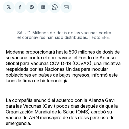
𝕏
Compartir
Share
Compartir
Share
Compartir
en
on
en
on
via
Facebook
Pinterest
LinkedIn
WhatsApp
Email
SALUD. Millones de dosis de las vacunas contra
el coronavirus han sido distribuidas. | Foto EFE.
Moderna proporcionará hasta 500 millones de dosis de
su vacuna contra el coronavirus al Fondo de Acceso
Global para Vacunas COVID-19 (COVAX), una iniciativa
respaldada por las Naciones Unidas para inocular
poblaciones en países de bajos ingresos, informó este
lunes la firma de biotecnología.
La compañía anunció el acuerdo con la Alianza Gavi
para las Vacunas (Gavi) pocos días después de que la
Organización Mundial de la Salud (OMS) aprobó su
vacuna de ARN mensajero de dos dosis para uso de
emergencia.