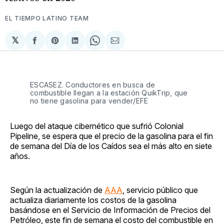
EL TIEMPO LATINO TEAM
𝕏
Compartir
Share
Compartir
Share
Compartir
en
on
en
on
via
Facebook
Pinterest
LinkedIn
WhatsApp
Email
ESCASEZ. Conductores en busca de
combustible llegan a la estación QuikTrip, que
no tiene gasolina para vender/EFE
Luego del ataque cibernético que sufrió Colonial
Pipeline, se espera que el precio de la gasolina para el fin
de semana del Día de los Caídos sea el más alto en siete
años.
Según la actualización de
AAA
, servicio público que
actualiza diariamente los costos de la gasolina
basándose en el Servicio de Información de Precios del
Petróleo, este fin de semana el costo del combustible en