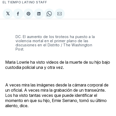
EL TIEMPO LATINO STAFF
𝕏
Compartir
Share
Compartir
Share
Compartir
en
on
en
on
via
Facebook
Pinterest
LinkedIn
WhatsApp
Email
DC. El aumento de los tiroteos ha puesto a la
violencia mortal en el primer plano de las
discusiones en el Distrito / The Washington
Post.
Maria Lowrie ha visto videos de la muerte de su hijo bajo
custodia policial una y otra vez.
A veces mira las imágenes desde la cámara corporal de
un oficial. A veces mira la grabación de un transeúnte.
Los ha visto tantas veces que puede identificar el
momento en que su hijo, Ernie Serrano, tomó su último
aliento, dice.