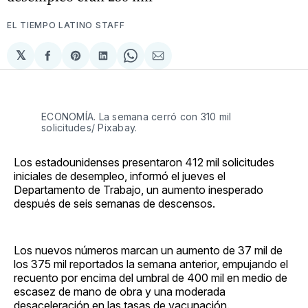
EL TIEMPO LATINO STAFF
𝕏
Compartir
Share
Compartir
Share
Compartir
en
on
en
on
via
Facebook
Pinterest
LinkedIn
WhatsApp
Email
ECONOMÍA. La semana cerró con 310 mil
solicitudes/ Pixabay.
Los estadounidenses presentaron 412 mil solicitudes
iniciales de desempleo, informó el jueves el
Departamento de Trabajo, un aumento inesperado
después de seis semanas de descensos.
Los nuevos números marcan un aumento de 37 mil de
los 375 mil reportados la semana anterior, empujando el
recuento por encima del umbral de 400 mil en medio de
escasez de mano de obra y una moderada
desaceleración en las tasas de vacunación.