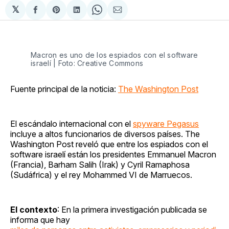
𝕏
Compartir
Share
Compartir
Share
Compartir
en
on
en
on
via
Facebook
Pinterest
LinkedIn
WhatsApp
Email
Macron es uno de los espiados con el software
israelí | Foto: Creative Commons
Fuente principal de la noticia:
The Washington Post
El escándalo internacional con el
spyware Pegasus
incluye a altos funcionarios de diversos países. The
Washington Post reveló que entre los espiados con el
software israelí están los presidentes Emmanuel Macron
(Francia), Barham Salih (Irak) y Cyril Ramaphosa
(Sudáfrica) y el rey Mohammed VI de Marruecos.
El contexto
: En la primera investigación publicada se
informa que hay