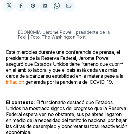
𝕏
Compartir
Share
Compartir
Share
Compartir
en
on
en
on
via
Facebook
Pinterest
LinkedIn
WhatsApp
Email
ECONOMÍA. Jerome Powell, presidente de la
Fed. | Foto: The Washington Post
Este miércoles durante una conferencia de prensa, el
presidente de la Reserva Federal, Jerome Powel,
aseguró que Estados Unidos tiene “terreno que cubrir”
en el ámbito laboral y que el país está cada vez más
cerca de alcanzar su estabilidad en la materia pese a la
inflación
generada por la pandemia del COVID-19.
El contexto:
El funcionario destacó que Estados
Unidos ha mostrado signos del progreso que la Reserva
Federal espera ver; no obstante, sus palabras llegaron
en medio de la necesidad del territorio nacional por bajar
las cifras de desempleo y concretar su total reactivación
económica.