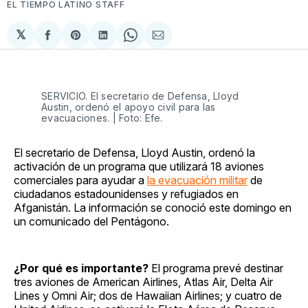
EL TIEMPO LATINO STAFF
𝕏
Compartir
Share
Compartir
Share
Compartir
en
on
en
on
via
Facebook
Pinterest
LinkedIn
WhatsApp
Email
SERVICIO. El secretario de Defensa, Lloyd
Austin, ordenó el apoyo civil para las
evacuaciones. | Foto: Efe.
El secretario de Defensa, Lloyd Austin, ordenó la
activación de un programa que utilizará 18 aviones
comerciales para ayudar a
la evacuación militar
de
ciudadanos estadounidenses y refugiados en
Afganistán. La información se conoció este domingo en
un comunicado del Pentágono.
¿Por qué es importante?
El programa prevé destinar
tres aviones de American Airlines, Atlas Air, Delta Air
Lines y Omni Air; dos de Hawaiian Airlines; y cuatro de