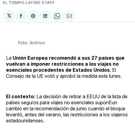
EL TIEMPO LATINO STAFF
𝕏
Compartir
Share
Compartir
Share
Compartir
en
on
en
on
via
Facebook
Pinterest
LinkedIn
WhatsApp
Email
Foto: Archivo
La
Unión Europea recomendó a sus 27 países que
vuelvan a imponer restricciones a los viajes no
esenciales procedentes de Estados Unidos
. El
Consejo de la UE votó y aprobó la medida este lunes.
El contexto:
La decisión de retirar a EEUU de la lista de
países seguros para viajes no esenciales suponEun
cambio en la recomendación de junio cuando el bloque
levantó, antes del verano, las restricciones a los viajeros
estadounidenses.