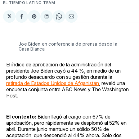
EL TIEMPO LATINO TEAM
𝕏
Compartir
Share
Compartir
Share
Compartir
en
on
en
on
via
Facebook
Pinterest
LinkedIn
WhatsApp
Email
Joe Biden en conferencia de prensa desde la
Casa Blanca
El índice de aprobación de la administración del
presidente Joe Biden cayó a 44 %, en medio de un
profundo desacuerdo con su gestión durante la
retirada de Estados Unidos de Afganistán
, reveló una
encuesta conjunta entre ABC News y The Washington
Post.
El contexto:
Biden llegó al cargo con 67% de
aprobación, pero rápidamente se desplomó al 52% en
abril. Durante junio mantuvo un sólido 50% de
aceptación, que descendió al 44% ahora. Solo dos