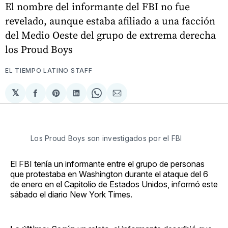
El nombre del informante del FBI no fue
revelado, aunque estaba afiliado a una facción
del Medio Oeste del grupo de extrema derecha
los Proud Boys
EL TIEMPO LATINO STAFF
𝕏
Compartir
Share
Compartir
Share
Compartir
en
on
en
on
via
Facebook
Pinterest
LinkedIn
WhatsApp
Email
Los Proud Boys son investigados por el FBI
El FBI tenía un informante entre el grupo de personas
que protestaba en Washington durante el ataque del 6
de enero en el Capitolio de Estados Unidos, informó este
sábado el diario New York Times.