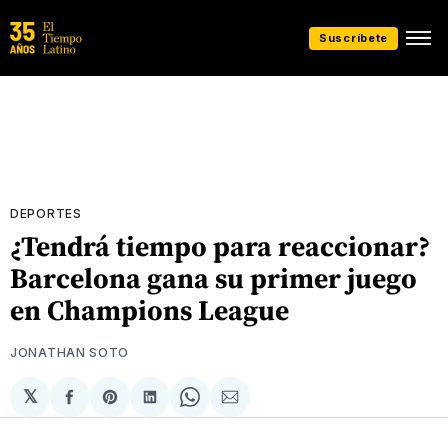
Suscríbete
DEPORTES
¿Tendrá tiempo para reaccionar?
Barcelona gana su primer juego
en Champions League
JONATHAN SOTO
𝕏
Compartir
Share
Compartir
Share
Compartir
en
on
en
on
via
Facebook
Pinterest
LinkedIn
WhatsApp
Email