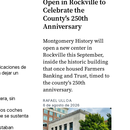
Open in Rockville to
Celebrate the
County's 250th
Anniversary
Montgomery History will
open a new center in
Rockville this September,
inside the historic building
bicaciones de
that once housed Farmers
n dejar un
Banking and Trust, timed to
the county's 250th
anniversary.
era, sin
RAFAEL ULLOA
6 de agosto de 2026
 los coches
ue se sustenta
estaban