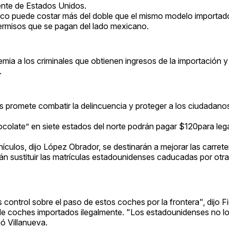
mente de Estados Unidos.
o puede costar más del doble que el mismo modelo importado
ermisos que se pagan del lado mexicano.
emia a los criminales que obtienen ingresos de la importación 
.
os promete combatir la delincuencia y proteger a los ciudadano
colate” en siete estados del norte podrán pagar $120para legal
hículos, dijo López Obrador, se destinarán a mejorar las carrete
n sustituir las matrículas estadounidenses caducadas por otr
trol sobre el paso de estos coches por la frontera", dijo Fid
de coches importados ilegalmente. "Los estadounidenses no los
ó Villanueva.