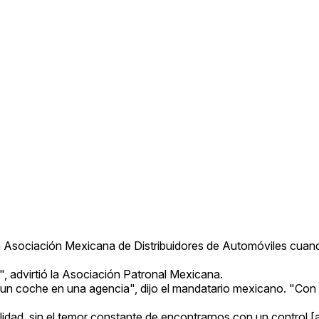
ó la Asociación Mexicana de Distribuidores de Automóviles cuan
", advirtió la Asociación Patronal Mexicana.
r un coche en una agencia", dijo el mandatario mexicano. "Co
idad, sin el temor constante de encontrarnos con un control 