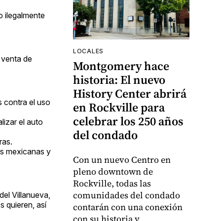
 ilegalmente
LOCALES
y venta de
Montgomery hace
historia: El nuevo
History Center abrirá
s contra el uso
en Rockville para
celebrar los 250 años
izar el auto
del condado
ras.
as mexicanas y
Con un nuevo Centro en
pleno downtown de
Rockville, todas las
comunidades del condado
el Villanueva,
 quieren, así
contarán con una conexión
con su historia y