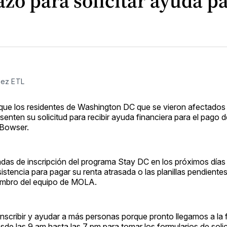
azo para solicitar ayuda pa
uez ETL
 que los residentes de Washington DC que se vieron afectados
ten su solicitud para recibir ayuda financiera para el pago d
l Bowser.
adas de inscripción del programa Stay DC en los próximos días
tencia para pagar su renta atrasada o las planillas pendientes
iembro del equipo de MOLA.
nscribir y ayudar a más personas porque pronto llegamos a la f
desde las 9 am hasta las 7 pm para tomar los formularios de solici