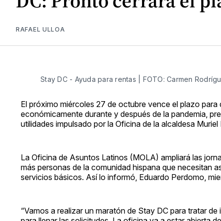
DC: Pronto cerrará el pl
RAFAEL ULLOA
Stay DC - Ayuda para rentas | FOTO: Carmen Rodríg
El próximo miércoles 27 de octubre vence el plazo para
económicamente durante y después de la pandemia, presen
utilidades impulsado por la Oficina de la alcaldesa Murie
La Oficina de Asuntos Latinos (MOLA) ampliará las jorn
más personas de la comunidad hispana que necesitan asis
servicios básicos. Así lo informó, Eduardo Perdomo, m
“Vamos a realizar un maratón de Stay DC para tratar de i
para llenar las solicitudes. La oficina va a estar abierta 