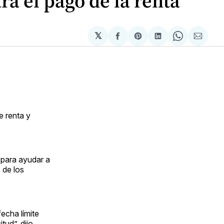
ra el pago de la renta
𝕏
Compartir
Share
Compartir
Share
Compa
en
on
en
on
via
Facebook
Pinterest
LinkedIn
WhatsApp
Email
e renta y
 para ayudar a
 de los
echa límite
tud”, dijo