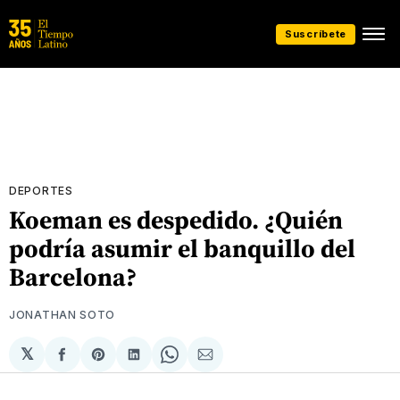
Suscríbete
DEPORTES
Koeman es despedido. ¿Quién
podría asumir el banquillo del
Barcelona?
JONATHAN SOTO
𝕏
Compartir
Share
Compartir
Share
Compartir
en
on
en
on
via
Facebook
Pinterest
LinkedIn
WhatsApp
Email