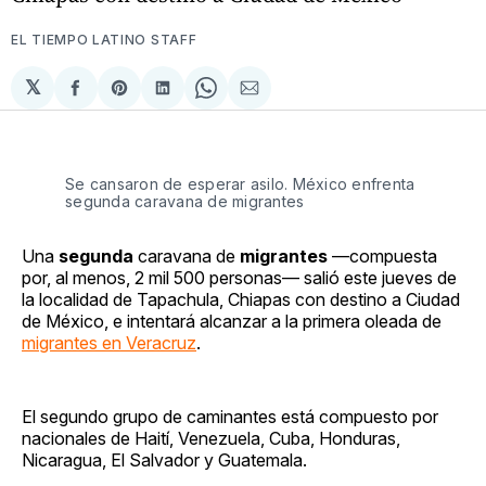
EL TIEMPO LATINO STAFF
𝕏
Compartir
Share
Compartir
Share
Compartir
en
on
en
on
via
Facebook
Pinterest
LinkedIn
WhatsApp
Email
Se cansaron de esperar asilo. México enfrenta
segunda caravana de migrantes
Una
segunda
caravana de
migrantes
—compuesta
por, al menos, 2 mil 500 personas— salió este jueves de
la localidad de Tapachula, Chiapas con destino a Ciudad
de México, e intentará alcanzar a la primera oleada de
migrantes en Veracruz
.
El segundo grupo de caminantes está compuesto por
nacionales de Haití, Venezuela, Cuba, Honduras,
Nicaragua, El Salvador y Guatemala.