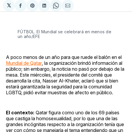
𝕏
Compartir
Share
Compartir
Share
Compartir
en
on
en
on
via
Facebook
Pinterest
LinkedIn
WhatsApp
Email
FÚTBOL. El Mundial se celebrará en menos de
un año/EFE
A poco menos de un año para que ruede el balón en el
Mundial de Qatar
, la organización brindó información al
público; sin embargo, la noticia no pasó por debajo de la
mesa. Este miércoles, el presidente del comité que
desarrolla la cita, Nasser Al-Khater, aclaró que si bien
estará garantizada la seguridad para la comunidad
LGBTQ, pidió evitar muestras de afecto en público.
El contexto:
Qatar figura como uno de los 69 países
que castiga la homosexualidad, por lo que una de las
grandes incógnitas respecto a la organización tenía que
ver con cómo se manejaría el tema entendiendo que un