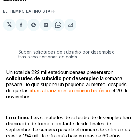
EL TIEMPO LATINO STAFF
𝕏
Compartir
Share
Compartir
Share
Compartir
en
on
en
on
via
Facebook
Pinterest
LinkedIn
WhatsApp
Email
Suben solicitudes de subsidio por desempleo
tras ocho semanas de caída
Un total de 222 mil estadounidenses presentaron
solicitudes de subsidio por desempleo
la semana
pasada, lo que supone un pequeño aumento, después
de que las
cifras alcanzaran un mínimo histórico
el 20 de
noviembre.
Lo último:
Las solicitudes de subsidio de desempleo han
disminuido de forma constante desde finales de
septiembre. La semana pasada el número de solicitantes
cayó a 194 mil , la cifra más baja en más de 50 años.