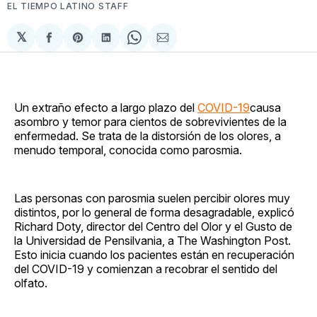
EL TIEMPO LATINO STAFF
𝕏
Compartir
Share
Compartir
Share
Compartir
en
on
en
on
via
Facebook
Pinterest
LinkedIn
WhatsApp
Email
Un extraño efecto a largo plazo del
COVID-19
causa
asombro y temor para cientos de sobrevivientes de la
enfermedad. Se trata de la distorsión de los olores, a
menudo temporal, conocida como parosmia.
Las personas con parosmia suelen percibir olores muy
distintos, por lo general de forma desagradable, explicó
Richard Doty, director del Centro del Olor y el Gusto de
la Universidad de Pensilvania, a The Washington Post.
Esto inicia cuando los pacientes están en recuperación
del COVID-19 y comienzan a recobrar el sentido del
olfato.