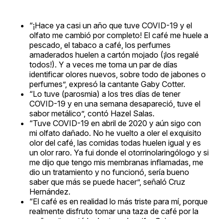
“¡Hace ya casi un año que tuve COVID-19 y el
olfato me cambió por completo! El café me huele a
pescado, el tabaco a café, los perfumes
amaderados huelen a cartón mojado (¡los regalé
todos!). Y a veces me toma un par de días
identificar olores nuevos, sobre todo de jabones o
perfumes”, expresó la cantante Gaby Cotter.
“Lo tuve (parosmia) a los tres días de tener
COVID-19 y en una semana desapareció, tuve el
sabor metálico”, contó Hazel Salas.
“Tuve COVID-19 en abril de 2020 y aún sigo con
mi olfato dañado. No he vuelto a oler el exquisito
olor del café, las comidas todas huelen igual y es
un olor raro. Ya fui donde el otorrinolaringólogo y si
me dijo que tengo mis membranas inflamadas, me
dio un tratamiento y no funcionó, sería bueno
saber que más se puede hacer”, señaló Cruz
Hernández.
“El café es en realidad lo más triste para mí, porque
realmente disfruto tomar una taza de café por la