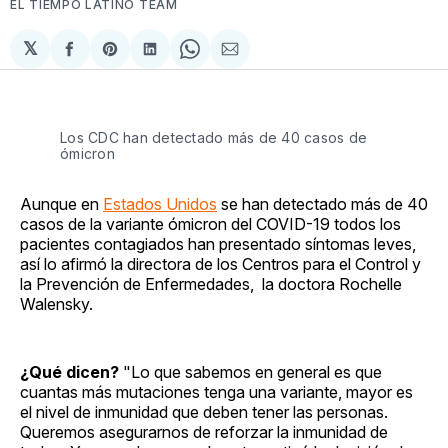
EL TIEMPO LATINO TEAM
𝕏
Compartir
Share
Compartir
Share
Compartir
en
on
en
on
via
Facebook
Pinterest
LinkedIn
WhatsApp
Email
Los CDC han detectado más de 40 casos de
ómicron
Aunque en
Estados Unidos
se han detectado más de 40
casos de la variante ómicron del COVID-19 todos los
pacientes contagiados han presentado síntomas leves,
así lo afirmó la directora de los Centros para el Control y
la Prevención de Enfermedades, la doctora Rochelle
Walensky.
¿Qué dicen?
"Lo que sabemos en general es que
cuantas más mutaciones tenga una variante, mayor es
el nivel de inmunidad que deben tener las personas.
Queremos asegurarnos de reforzar la inmunidad de