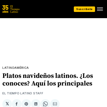
Suscríbete
LATINOAMÉRICA
Platos navideños latinos. ¿Los
conoces? Aquí los principales
EL TIEMPO LATINO STAFF
𝕏
Compartir
Share
Compartir
Share
Compartir