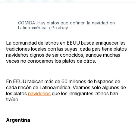
en
on
en
on
via
Facebook
Pinterest
LinkedIn
WhatsApp
Email
COMIDA. Hay platos que definen la navidad en
Latinoamérica. / Pixabay
La comunidad de latinos en EEUU busca enriquecer las
tradiciones locales con las suyas, cada país tiene platos
navideños dignos de ser conocidos, aunque muchas
veces no conocemos los platos de otros.
En EEUU radican más de 60 millones de hispanos de
cada rincón de Latinoamérica. Veamos solo algunos de
los platos
navideños
que los inmigrantes latinos han
traído:
Argentina