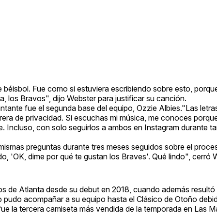
e béisbol. Fue como si estuviera escribiendo sobre esto, porqu
 los Bravos", dijo Webster para justificar su canción.
antante fue el segunda base del equipo, Ozzie Albies."Las letra
rrera de privacidad. Si escuchas mi música, me conoces porqu
 Incluso, con solo seguirlos a ambos en Instagram durante ta
 mismas preguntas durante tres meses seguidos sobre el proce
o, 'OK, dime por qué te gustan los Braves'. Qué lindo", cerró 
vos de Atlanta desde su debut en 2018, cuando además resultó
o pudo acompañar a su equipo hasta el Clásico de Otoño debid
sí fue la tercera camiseta más vendida de la temporada en Las 