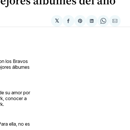
mejores álbumes del año
𝕏
Compartir
Share
Compartir
Share
Compa
en
on
en
on
via
Facebook
Pinterest
LinkedIn
WhatsApp
Email
ron los Bravos
ejores álbumes
 de su amor por
ark, conocer a
k.
ara ella, no es