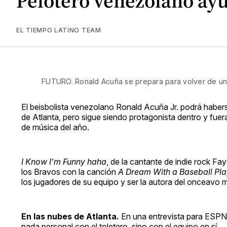
Pelotero venezolano ayu
EL TIEMPO LATINO TEAM
FUTURO. Ronald Acuña se prepara para volver de un
El beisbolista venezolano Ronald Acuña Jr. podrá habers
de Atlanta, pero sigue siendo protagonista dentro y fue
de música del año.
I Know I'm Funny haha
, de la cantante de indie rock Fa
los Bravos con la canción
A Dream With a Baseball Pla
los jugadores de su equipo y ser la autora del onceavo m
En las nubes de Atlanta.
En una entrevista para ESPN, 
nada personal con el toletero, sino con el equipo en sí.