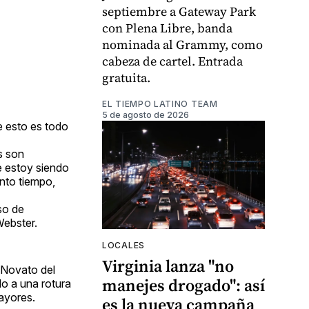
septiembre a Gateway Park
con Plena Libre, banda
nominada al Grammy, como
cabeza de cartel. Entrada
gratuita.
EL TIEMPO LATINO TEAM
5 de agosto de 2026
e esto es todo
s son
e estoy siendo
nto tiempo,
so de
Webster.
LOCALES
Virginia lanza "no
 Novato del
manejes drogado": así
o a una rotura
Mayores.
es la nueva campaña