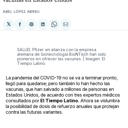
ABEL LÓPEZ ABREU
𝕏
Compartir
Share
Compartir
Share
Compartir
en
on
en
on
via
Facebook
Pinterest
LinkedIn
WhatsApp
Email
SALUD. Pfizer en alianza con la empresa
alemana de biotecnología BioNTech han sido
pioneros en ofrecer las vacunas. | Imagen: El
Tiempo Latino.
La pandemia del COVID-19 no se va a terminar pronto,
llegó para quedarse; pero también lo han hecho las
vacunas, que han salvado a millones de personas en
Estados Unidos, de acuerdo con tres expertos médicos
consultados por
El Tiempo Latino
. Ahora se vislumbra
la posibilidad de dosis de refuerzo anuales que protejan
contra las futuras variantes.