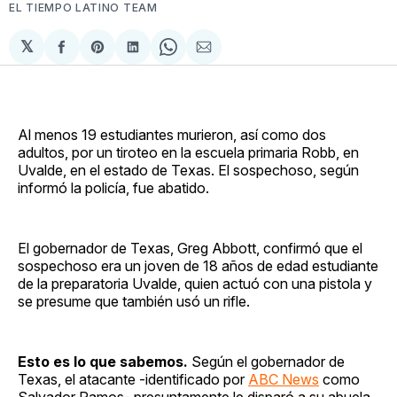
EL TIEMPO LATINO TEAM
𝕏
Compartir
Share
Compartir
Share
Compartir
en
on
en
on
via
Facebook
Pinterest
LinkedIn
WhatsApp
Email
Al menos 19 estudiantes murieron, así como dos
adultos, por un tiroteo en la escuela primaria Robb, en
Uvalde, en el estado de Texas. El sospechoso, según
informó la policía, fue abatido.
El gobernador de Texas, Greg Abbott, confirmó que el
sospechoso era un joven de 18 años de edad estudiante
de la preparatoria Uvalde, quien actuó con una pistola y
se presume que también usó un rifle.
Esto es lo que sabemos.
Según el gobernador de
Texas, el atacante -identificado por
ABC News
como
Salvador Ramos- presuntamente le disparó a su abuela