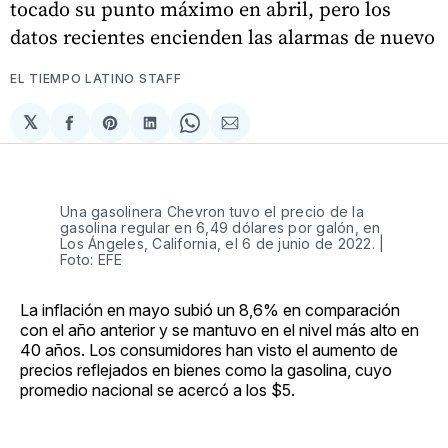
tocado su punto máximo en abril, pero los
datos recientes encienden las alarmas de nuevo
EL TIEMPO LATINO STAFF
𝕏
Compartir
Share
Compartir
Share
Compartir
en
on
en
on
via
Facebook
Pinterest
LinkedIn
WhatsApp
Email
Una gasolinera Chevron tuvo el precio de la
gasolina regular en 6,49 dólares por galón, en
Los Ángeles, California, el 6 de junio de 2022. |
Foto: EFE
La inflación en mayo subió un 8,6% en comparación
con el año anterior y se mantuvo en el nivel más alto en
40 años. Los consumidores han visto el aumento de
precios reflejados en bienes como la gasolina, cuyo
promedio nacional se acercó a los $5.