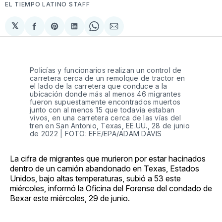
EL TIEMPO LATINO STAFF
𝕏
Compartir
Share
Compartir
Share
Compartir
en
on
en
on
via
Facebook
Pinterest
LinkedIn
WhatsApp
Email
Policías y funcionarios realizan un control de
carretera cerca de un remolque de tractor en
el lado de la carretera que conduce a la
ubicación donde más al menos 46 migrantes
fueron supuestamente encontrados muertos
junto con al menos 15 que todavía estaban
vivos, en una carretera cerca de las vías del
tren en San Antonio, Texas, EE.UU., 28 de junio
de 2022 | FOTO: EFE/EPA/ADAM DAVIS
La cifra de migrantes que murieron por estar hacinados
dentro de un camión abandonado en Texas, Estados
Unidos, bajo altas temperaturas, subió a 53 este
miércoles, informó la Oficina del Forense del condado de
Bexar este miércoles, 29 de junio.