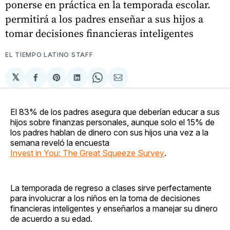
ponerse en práctica en la temporada escolar.
permitirá a los padres enseñar a sus hijos a
tomar decisiones financieras inteligentes
EL TIEMPO LATINO STAFF
𝕏
Compartir
Share
Compartir
Share
Compartir
en
on
en
on
via
Facebook
Pinterest
LinkedIn
WhatsApp
Email
El 83% de los padres asegura que deberían educar a sus
hijos sobre finanzas personales, aunque solo el 15% de
los padres hablan de dinero con sus hijos una vez a la
semana reveló la encuesta
Invest in You: The Great Squeeze Survey
.
La temporada de regreso a clases sirve perfectamente
para involucrar a los niños en la toma de decisiones
financieras inteligentes y enseñarlos a manejar su dinero
de acuerdo a su edad.