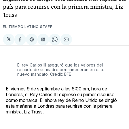
país para reunirse con la primera ministra, Liz
Truss
EL TIEMPO LATINO STAFF
𝕏
Compartir
Share
Compartir
Share
Compartir
en
on
en
on
via
Facebook
Pinterest
LinkedIn
WhatsApp
Email
El rey Carlos III aseguró que los valores del
reinado de su madre permanecerán en este
nuevo mandato. Credit: EFE
El viernes 9 de septiembre a las 6:00 pm, hora de
Londres, el Rey Carlos III expresó su primer discurso
como monarca. El ahora rey de Reino Unido se dirigió
esta mañana a Londres para reunirse con la primera
ministra, Liz Truss.