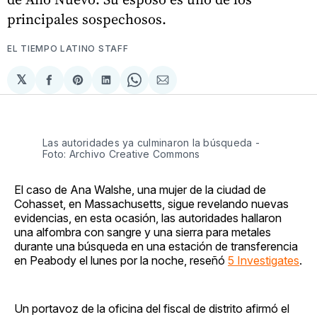
principales sospechosos.
EL TIEMPO LATINO STAFF
𝕏
Compartir
Share
Compartir
Share
Compartir
en
on
en
on
via
Facebook
Pinterest
LinkedIn
WhatsApp
Email
Las autoridades ya culminaron la búsqueda -
Foto: Archivo Creative Commons
El caso de Ana Walshe, una mujer de la ciudad de
Cohasset, en Massachusetts, sigue revelando nuevas
evidencias, en esta ocasión, las autoridades hallaron
una alfombra con sangre y una sierra para metales
durante una búsqueda en una estación de transferencia
en Peabody el lunes por la noche, reseñó
5 Investigates
.
Un portavoz de la oficina del fiscal de distrito afirmó el