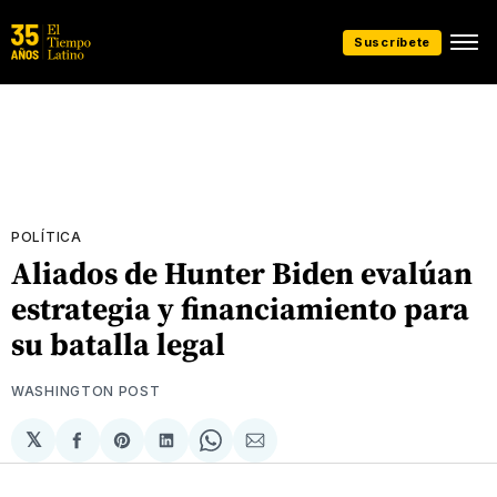
Suscríbete
POLÍTICA
Aliados de Hunter Biden evalúan
estrategia y financiamiento para
su batalla legal
WASHINGTON POST
𝕏
Compartir
Share
Compartir
Share
Compartir
en
on
en
on
via
Facebook
Pinterest
LinkedIn
WhatsApp
Email