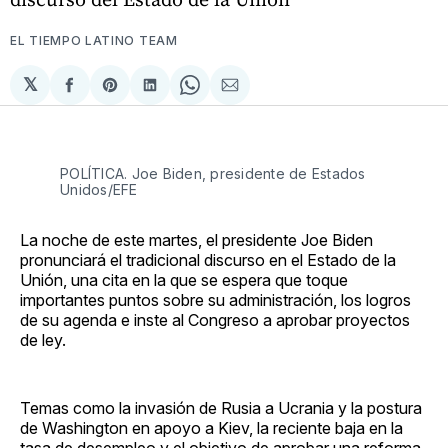
EL TIEMPO LATINO TEAM
𝕏
Compartir
Share
Compartir
Share
Compartir
en
on
en
on
via
Facebook
Pinterest
LinkedIn
WhatsApp
Email
POLÍTICA. Joe Biden, presidente de Estados
Unidos/EFE
La noche de este martes, el presidente Joe Biden
pronunciará el tradicional discurso en el Estado de la
Unión, una cita en la que se espera que toque
importantes puntos sobre su administración, los logros
de su agenda e inste al Congreso a aprobar proyectos
de ley.
Temas como la invasión de Rusia a Ucrania y la postura
de Washington en apoyo a Kiev, la reciente baja en la
tasa de desempleo y el objetivo de aprobar una reforma