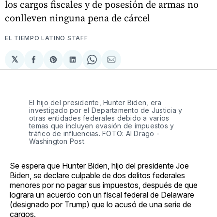
los cargos fiscales y de posesión de armas no
conlleven ninguna pena de cárcel
EL TIEMPO LATINO STAFF
𝕏
Compartir
Share
Compartir
Share
Compartir
en
on
en
on
via
Facebook
Pinterest
LinkedIn
WhatsApp
Email
El hijo del presidente, Hunter Biden, era
investigado por el Departamento de Justicia y
otras entidades federales debido a varios
temas que incluyen evasión de impuestos y
tráfico de influencias. FOTO: Al Drago -
Washington Post.
Se espera que Hunter Biden, hijo del presidente Joe
Biden, se declare culpable de dos delitos federales
menores por no pagar sus impuestos, después de que
lograra un acuerdo con un fiscal federal de Delaware
(designado por Trump) que lo acusó de una serie de
cargos.