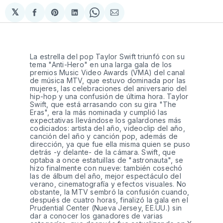
𝕏
Compartir
Share
Compartir
Share
Compartir
en
on
en
on
via
Facebook
Pinterest
LinkedIn
WhatsApp
Email
La estrella del pop Taylor Swift triunfó con su
tema "Anti-Hero" en una larga gala de los
premios Music Video Awards (VMA) del canal
de música MTV, que estuvo dominada por las
mujeres, las celebraciones del aniversario del
hip-hop y una confusión de última hora. Taylor
Swift, que está arrasando con su gira "The
Eras", era la más nominada y cumplió las
expectativas llevándose los galardones más
codiciados: artista del año, videoclip del año,
canción del año y canción pop, además de
dirección, ya que fue ella misma quien se puso
detrás -y delante- de la cámara. Swift, que
optaba a once estatuillas de "astronauta", se
hizo finalmente con nueve: también cosechó
las de álbum del año, mejor espectáculo del
verano, cinematografía y efectos visuales. No
obstante, la MTV sembró la confusión cuando,
después de cuatro horas, finalizó la gala en el
Prudential Center (Nueva Jersey, EE.UU.) sin
dar a conocer los ganadores de varias