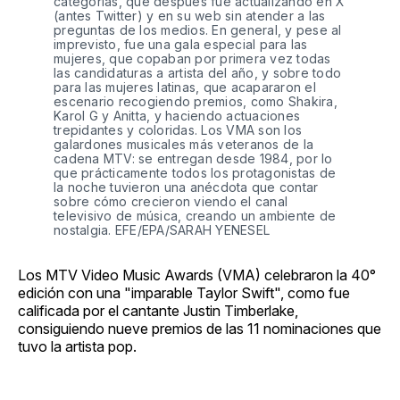
categorías, que después fue actualizando en X
(antes Twitter) y en su web sin atender a las
preguntas de los medios. En general, y pese al
imprevisto, fue una gala especial para las
mujeres, que copaban por primera vez todas
las candidaturas a artista del año, y sobre todo
para las mujeres latinas, que acapararon el
escenario recogiendo premios, como Shakira,
Karol G y Anitta, y haciendo actuaciones
trepidantes y coloridas. Los VMA son los
galardones musicales más veteranos de la
cadena MTV: se entregan desde 1984, por lo
que prácticamente todos los protagonistas de
la noche tuvieron una anécdota que contar
sobre cómo crecieron viendo el canal
televisivo de música, creando un ambiente de
nostalgia. EFE/EPA/SARAH YENESEL
Los MTV Video Music Awards (VMA) celebraron la 40°
edición con una "imparable Taylor Swift", como fue
calificada por el cantante Justin Timberlake,
consiguiendo nueve premios de las 11 nominaciones que
tuvo la artista pop.