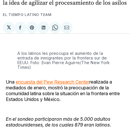
la idea de agilizar el procesamiento de los asilos
EL TIEMPO LATINO TEAM
𝕏
Compartir
Share
Compartir
Share
Compartir
en
on
en
on
via
Facebook
Pinterest
LinkedIn
WhatsApp
Email
A los latinos les preocupa el aumento de la
entrada de inmigrantes por la frontera sur de
EEUU. Foto: (Ivan Pierre Aguirre/The New York
Times)
Una
encuesta del Pew Research Center
realizada a
mediados de enero, mostró la preocupación de la
comunidad latina sobre la situación en la frontera entre
Estados Unidos y México.
En el sondeo participaron más de 5.000 adultos
estadounidenses, de los cuales 879 eran latinos
.