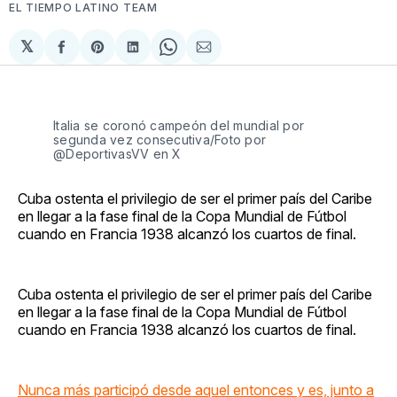
EL TIEMPO LATINO TEAM
𝕏
Compartir
Share
Compartir
Share
Compartir
en
on
en
on
via
Facebook
Pinterest
LinkedIn
WhatsApp
Email
Italia se coronó campeón del mundial por
segunda vez consecutiva/Foto por
@DeportivasVV en X
Cuba ostenta el privilegio de ser el primer país del Caribe
en llegar a la fase final de la Copa Mundial de Fútbol
cuando en Francia 1938 alcanzó los cuartos de final.
Cuba ostenta el privilegio de ser el primer país del Caribe
en llegar a la fase final de la Copa Mundial de Fútbol
cuando en Francia 1938 alcanzó los cuartos de final.
Nunca más participó desde aquel entonces y es, junto a