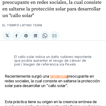
preocupante en redes sociales, la cual consiste
en saltarse la protección solar para desarrollar
un "callo solar"
EL TIEMPO LATINO TEAM
𝕏
Compartir
Share
Compartir
Share
Compartir
en
on
en
on
via
Facebook
Pinterest
LinkedIn
WhatsApp
Email
El callo solar indica un daño cutáneo importante
que podría aumentar el riesgo de cáncer de
piel / Imagen de referencia vía Pexels
Recientemente surgió una
tendencia
preocupante en
redes sociales, la cual consiste en saltarse la protección
solar para desarrollar un "callo solar".
Esta práctica tiene su origen en la creencia errónea de