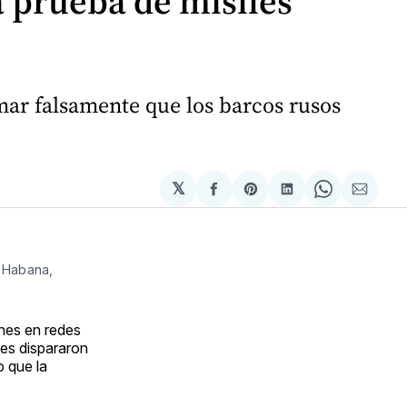
a prueba de misiles
mar falsamente que los barcos rusos
𝕏
Compartir
Share
Compartir
Share
Compa
en
on
en
on
via
Facebook
Pinterest
LinkedIn
WhatsApp
Email
a Habana,
ones en redes
ues dispararon
o que la