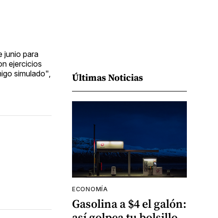
e junio para
on ejercicios
igo simulado",
Últimas Noticias
ECONOMÍA
Gasolina a $4 el galón:
así golpea tu bolsillo