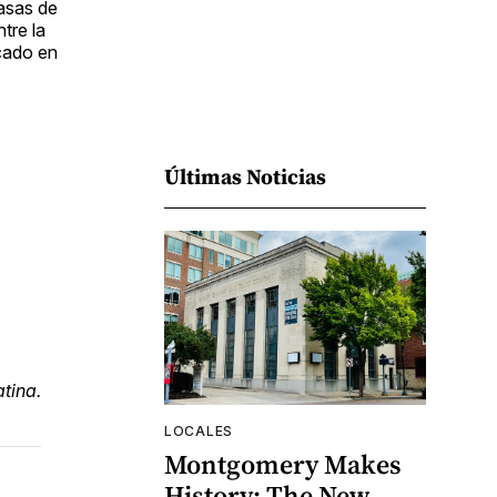
tasas de
tre la
cado en
Últimas Noticias
tina.
LOCALES
Montgomery Makes
History: The New