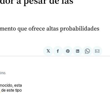
or a pesar de las
mento que ofrece altas probabilidades
𝕏
Compartir
Share
Compartir
Share
Compa
en
on
en
on
via
Facebook
Pinterest
LinkedIn
WhatsApp
Email
ino.
onocido, esta
s
de este tipo