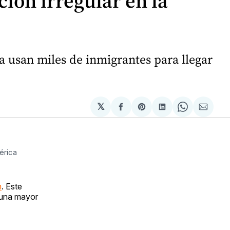
ión irregular en la
a usan miles de inmigrantes para llegar
𝕏
Compartir
Share
Compartir
Share
Compa
en
on
en
on
via
Facebook
Pinterest
LinkedIn
WhatsApp
Email
érica
n
. Este
o una mayor