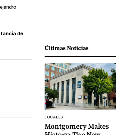
lejandro
rtancia de
Últimas Noticias
LOCALES
Montgomery Makes
History: The New