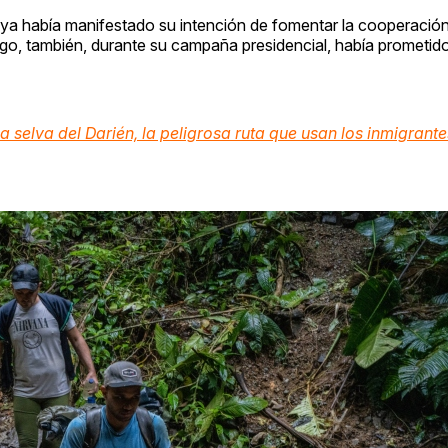
o ya había manifestado su intención de fomentar la cooperaci
rgo, también, durante su campaña presidencial, había prometido
 la selva del Darién, la peligrosa ruta que usan los inmigrant