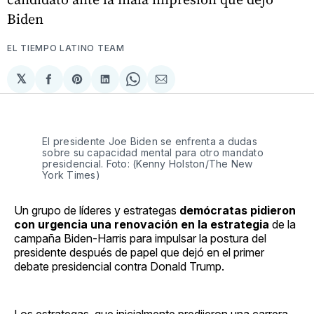
Biden
EL TIEMPO LATINO TEAM
𝕏
Compartir
Share
Compartir
Share
Compartir
en
on
en
on
via
Facebook
Pinterest
LinkedIn
WhatsApp
Email
El presidente Joe Biden se enfrenta a dudas
sobre su capacidad mental para otro mandato
presidencial. Foto: (Kenny Holston/The New
York Times)
Un grupo de líderes y estrategas
demócratas pidieron
con urgencia una renovación en la estrategia
de la
campaña Biden-Harris para impulsar la postura del
presidente después de papel que dejó en el primer
debate presidencial contra Donald Trump.
Los estrategas, que inicialmente predijeron una carrera