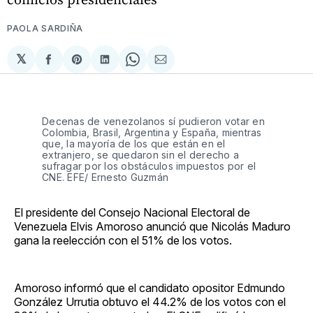
PAOLA SARDIÑA
𝕏
Compartir
Share
Compartir
Share
Compartir
en
on
en
on
via
Facebook
Pinterest
LinkedIn
WhatsApp
Email
Decenas de venezolanos sí pudieron votar en
Colombia, Brasil, Argentina y España, mientras
que, la mayoría de los que están en el
extranjero, se quedaron sin el derecho a
sufragar por los obstáculos impuestos por el
CNE. EFE/ Ernesto Guzmán
El presidente del Consejo Nacional Electoral de
Venezuela Elvis Amoroso anunció que Nicolás Maduro
gana la reelección con el 51% de los votos.
Amoroso informó que el candidato opositor Edmundo
González Urrutia obtuvo el 44.2% de los votos con el