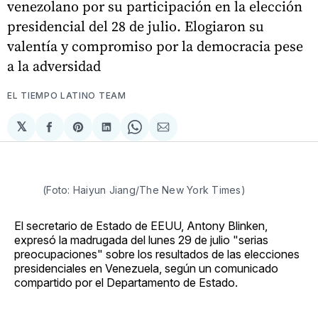
venezolano por su participación en la elección
presidencial del 28 de julio. Elogiaron su
valentía y compromiso por la democracia pese
a la adversidad
EL TIEMPO LATINO TEAM
𝕏
Compartir
Share
Compartir
Share
Compartir
en
on
en
on
via
Facebook
Pinterest
LinkedIn
WhatsApp
Email
(Foto: Haiyun Jiang/The New York Times)
El secretario de Estado de EEUU, Antony Blinken,
expresó la madrugada del lunes 29 de julio "serias
preocupaciones" sobre los resultados de las elecciones
presidenciales en Venezuela, según un comunicado
compartido por el Departamento de Estado.