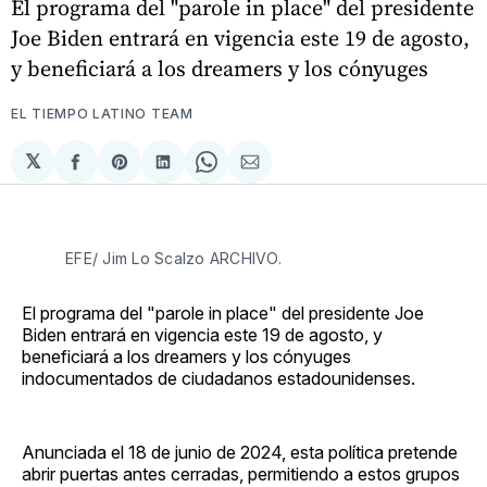
El programa del "parole in place" del presidente
Joe Biden entrará en vigencia este 19 de agosto,
y beneficiará a los dreamers y los cónyuges
EL TIEMPO LATINO TEAM
𝕏
Compartir
Share
Compartir
Share
Compartir
en
on
en
on
via
Facebook
Pinterest
LinkedIn
WhatsApp
Email
EFE/ Jim Lo Scalzo ARCHIVO.
El programa del "parole in place" del presidente Joe
Biden entrará en vigencia este 19 de agosto, y
beneficiará a los dreamers y los cónyuges
indocumentados de ciudadanos estadounidenses.
Anunciada el 18 de junio de 2024, esta política pretende
abrir puertas antes cerradas, permitiendo a estos grupos